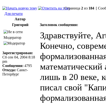
Страница
2
из
184
[ Сооб
Для печати
Автор
Григорий
Заголовок сообщения:
Здравствуйте, Art
Модератор
Конечно, соврем
Зарегистрирован:
формализованная
Сб сен 04, 2004 8:18
pm
математический 
Сообщения:
4795
Откуда:
Санкт-
лишь в 20 веке, 
Петербург
писал свой "Кап
формализованная