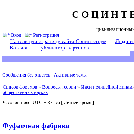
С О Ц И Н Т 
цивилизационный
Вход
Регистрация
На главную страницу сайта Социнтегрум
Люди и
Каталог
Публикатор_картинок
Сообщения без ответов
|
Активные темы
Список форумов
»
Вопросы теории
»
Идеи нелинейной динамик
общественных науках
Часовой пояс: UTC + 3 часа [ Летнее время ]
Фуфаечная фабрика