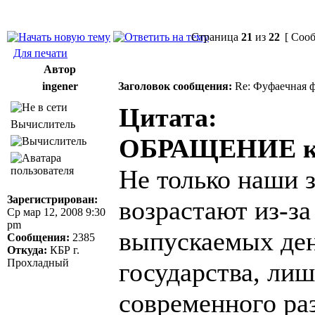
Страница
21
из
22
[ Сооб
Для печати
Автор
ingener
Заголовок сообщения:
Re: Фуфаечная 
Цитата:
Вычислитель
ОБРАЩЕНИЕ к 
Не только наши з
Зарегистрирован:
возрастают из-за
Ср мар 12, 2008 9:30
pm
выпускаемых ден
Сообщения:
2385
Откуда:
КБР г.
Прохладный
государства, ли
современного ра