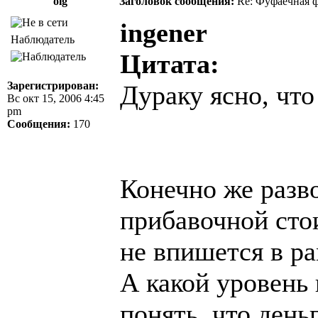
olg
Заголовок сообщения:
Re: Фуфаечная 
ingener
Наблюдатель
Цитата:
Зарегистрирован:
Дураку ясно, что
Вс окт 15, 2006 4:45
pm
Сообщения:
170
Конечно же разв
прибавочной сто
не впишется в р
А какой уровень 
понять, что день