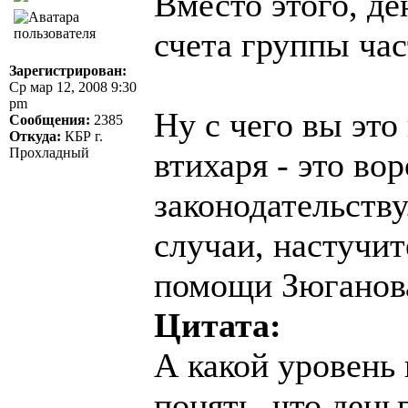
Вместо этого, де
счета группы ча
Зарегистрирован:
Ср мар 12, 2008 9:30
pm
Ну с чего вы эт
Сообщения:
2385
Откуда:
КБР г.
Прохладный
втихаря - это во
законодательству
случаи, настучите
помощи Зюганов
Цитата:
А какой уровень 
понять, что день