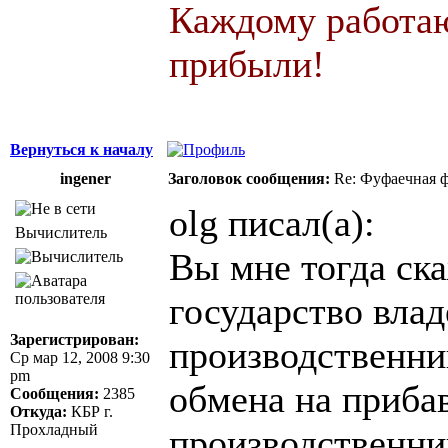
Каждому работаю
прибыли!
Вернуться к началу
ingener
Заголовок сообщения:
Re: Фуфаечная 
olg писал(а):
Вычислитель
Вы мне тогда ска
государство вла
Зарегистрирован:
производственни
Ср мар 12, 2008 9:30
pm
обмена на приба
Сообщения:
2385
Откуда:
КБР г.
Прохладный
производственни