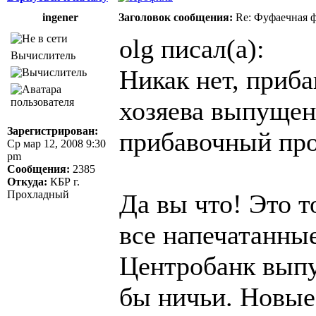
ingener
Заголовок сообщения:
Re: Фуфаечная 
olg писал(а):
Вычислитель
Никак нет, приб
хозяева выпущенн
Зарегистрирован:
прибавочный пр
Ср мар 12, 2008 9:30
pm
Сообщения:
2385
Откуда:
КБР г.
Прохладный
Да вы что! Это 
все напечатанны
Центробанк выпу
бы ничьи. Новые