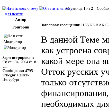
Страница
1
из
2
[ Сообще
Для печати
Автор
Заголовок сообщения:
НАУКА КАК 
Григорий
В данной Теме м
Модератор
как устроена сов
Зарегистрирован:
какой мере она я
Сб сен 04, 2004 8:18
pm
Отток русских у
Сообщения:
4795
Откуда:
Санкт-
только отсутств
Петербург
финансирования,
необходимых для